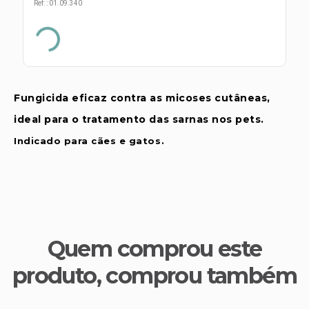
s E IATF
Ref:
:
01.09.340
ivadores
 Hepático
stacionários
agnósticos
ras
etrolíticos
res
Medicamentos
s E Motopodas
Fungicida eficaz contra as micoses cutâneas,
s
dores
ideal para o tratamento das sarnas nos pets.
as
Indicado para cães e gatos.
es E Aspiradores
s
Quem comprou este
produto, comprou também