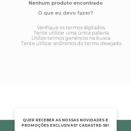
s E IATF
Nenhum produto encontrado
ivadores
 Hepático
stacionários
O que eu devo fazer?
agnósticos
ras
Verifique os termos digitados.
etrolíticos
res
Tente utilizar uma única palavra.
Medicamentos
Utilize termos genéricos na busca.
s E Motopodas
Tente utilizar sinônimos do termo desejado.
s
dores
as
es E Aspiradores
s
QUER RECEBER AS NOSSAS NOVIDADES E
PROMOÇÕES EXCLUSIVAS? CADASTRE-SE!