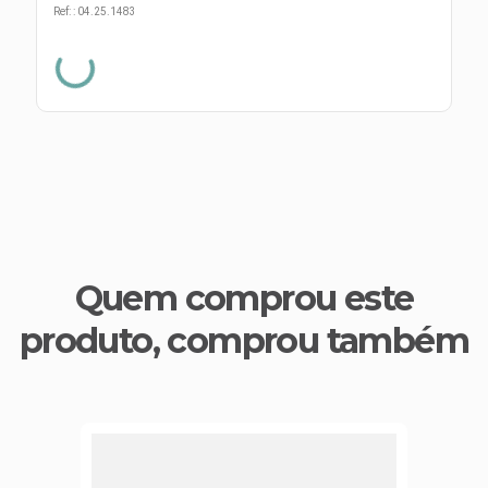
s E IATF
ivadores
Ref:
:
04.25.1483
 Hepático
stacionários
agnósticos
ras
etrolíticos
res
Medicamentos
s E Motopodas
s
dores
as
es E Aspiradores
s
Quem comprou este
produto, comprou também