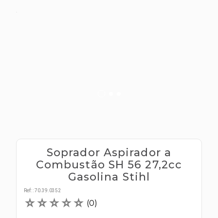
s E IATF
ivadores
 Hepático
stacionários
agnósticos
ras
etrolíticos
res
Medicamentos
s E Motopodas
s
dores
as
es E Aspiradores
s
Soprador Aspirador a
Combustão SH 56 27,2cc
Gasolina Stihl
Ref:
:
70.39.0352
☆
☆
☆
☆
☆
(
0
)