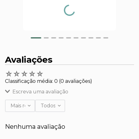
Avaliações
☆
☆
☆
☆
☆
Classificação média: 0
(0 avaliações)
Escreva uma avaliação
Mais recentes
Todos
Adicionar avaliação
Nenhuma avaliação
Título