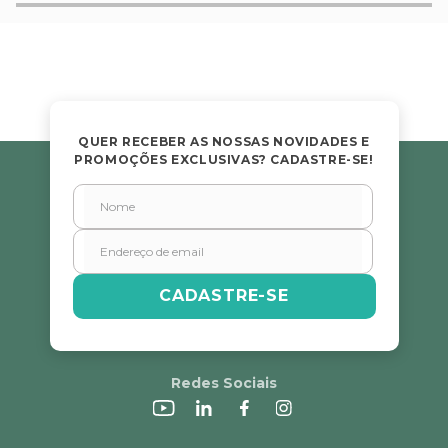
Avalie o produto de 1 a 5 estrelas
★
★
★
★
★
Seu nome
QUER RECEBER AS NOSSAS NOVIDADES E
PROMOÇÕES EXCLUSIVAS? CADASTRE-SE!
Endereço de email
Escreva uma avaliação
CADASTRE-SE
Redes Sociais
ENVIAR AVALIAÇÃO