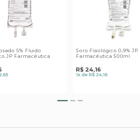
cosado 5% Fluido
Soro Fisiológico 0,9% JP
tico JP Farmacêutica
Farmacêutica 500ml
5
R$
24
,
16
2,65
1
x de
R$ 24,16