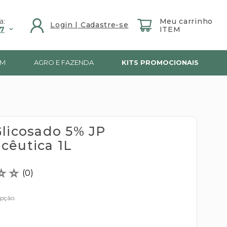
a:
7
IM
AGRO E FAZENDA
KITS PROMOCIONAIS
Glicosado 5% JP
cêutica 1L
☆
☆
(
0
)
opção