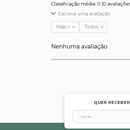
Classificação média: 0
(0 avaliaçõe
Escreva uma avaliação
Mais recentes
Todos
Adicionar avaliação
Nenhuma avaliação
Título
Avalie o produto de 1 a 5 estr
★
★
★
★
★
Seu nome
QUER RECEBER
Endereço de email