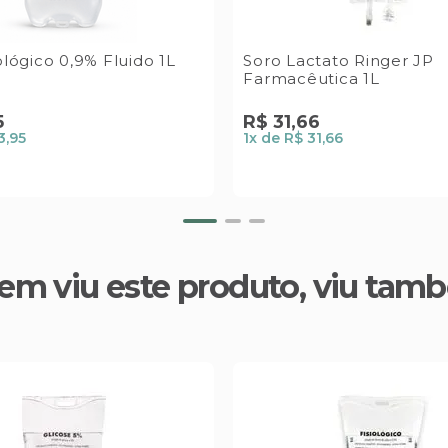
ológico 0,9% Fluido 1L
Soro Lactato Ringer JP
Farmacêutica 1L
5
R$
31
,
66
3,95
1
x de
R$ 31,66
em viu este produto, viu tam