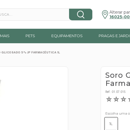
a...
Alterar par
16025-00
MAIS
PETS
EQUIPAMENTOS
PRAGAS E JARD
 GLICOSADO 5% JP FARMACÊUTICA 1L
Soro 
Farma
Ref:
:
01.07.015
☆
☆
☆
Escolha uma 
1L