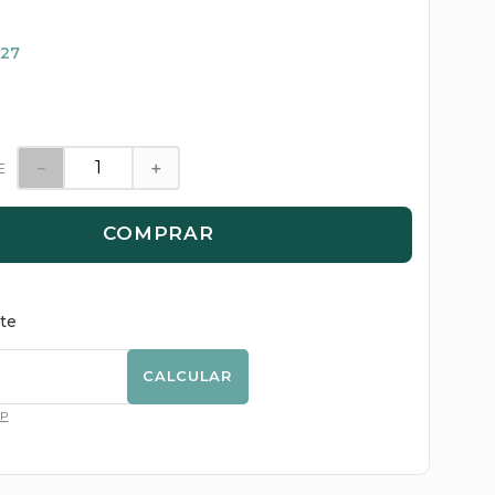
,27
－
＋
E
COMPRAR
ete
CALCULAR
EP