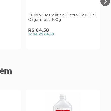
Fluido Eletrolitico Eletro Equi Gel
E
Organnact 100g
5
R$
64
,
58
R
1
x de
R$ 64,58
1
x
bém