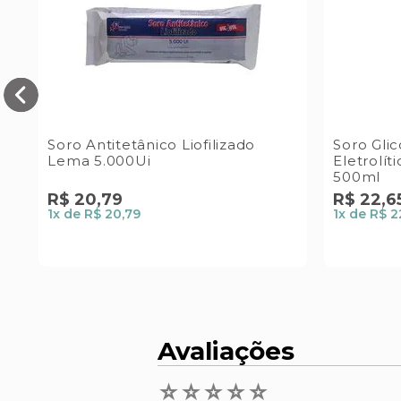
Soro Antitetânico Liofilizado
Soro Gli
Lema 5.000Ui
Eletrolí
500ml
R$
20
,
79
R$
22
,
6
1
x de
R$ 20,79
1
x de
R$ 2
Avaliações
☆
☆
☆
☆
☆