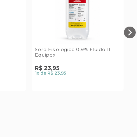
Soro Fisiológico 0,9% Fluido 1L
S
Equipex
F
R$
23
,
95
R
1
x de
R$ 23,95
1
x