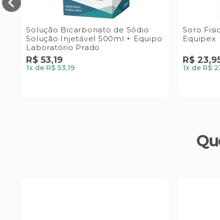
us
Solução Bicarbonato de Sódio
Soro Fisi
Solução Injetável 500ml + Equipo
Equipex
Laboratório Prado
R$
53
,
19
R$
23
,
9
1
x de
R$ 53,19
1
x de
R$ 2
Qu