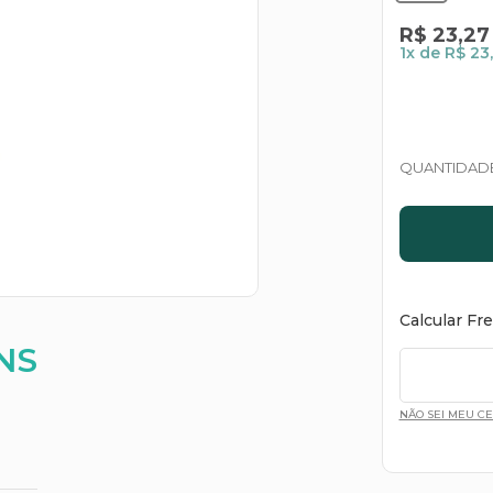
R$
23
,
27
1
x de
R$ 23
QUANTIDAD
Calcular Fr
NS
NÃO SEI MEU C