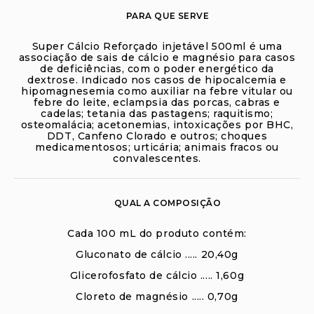
PARA QUE SERVE
Super Cálcio Reforçado injetável 500ml é uma
associação de sais de cálcio e magnésio para casos
de deficiências, com o poder energético da
dextrose. Indicado nos casos de hipocalcemia e
hipomagnesemia como auxiliar na febre vitular ou
febre do leite, eclampsia das porcas, cabras e
cadelas; tetania das pastagens; raquitismo;
osteomalácia; acetonemias, intoxicações por BHC,
DDT, Canfeno Clorado e outros; choques
medicamentosos; urticária; animais fracos ou
convalescentes.
QUAL A COMPOSIÇÃO
Cada 100 mL do produto contém:
Gluconato de cálcio ..... 20,40g
Glicerofosfato de cálcio ..... 1,60g
Cloreto de magnésio ..... 0,70g