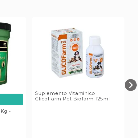
Suplemento Vitaminico
S
GlicoFarm Pet Biofarm 125ml
L
8Kg -