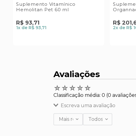
Suplemento Vitamínico
Supleme
Hemolitan Pet 60 ml
Organna
R$
93
,
71
R$
201
,
1
x de
R$ 93,71
2
x de
R$ 1
Avaliações
☆
☆
☆
☆
☆
Classificação média: 0
(0 avaliaçõe
Escreva uma avaliação
Mais recentes
Todos
Adicionar avaliação