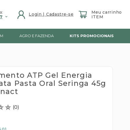
a:
7
IM
AGRO E FAZENDA
KITS PROMOCIONAIS
mento ATP Gel Energia
ata Pasta Oral Seringa 45g
nact
☆
☆
(
0
)
1
,01