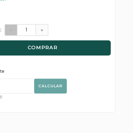
－
＋
E
COMPRAR
ete
CALCULAR
EP