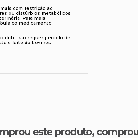
imais com restrição ao
es ou distúrbios metabólicos
erinária. Para mais
abula do medicamento.
produto não requer período de
ate e leite de bovinos
mprou este produto, compro