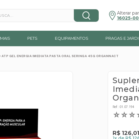
a...
Alterar par
16025-00
MAIS
PETS
EQUIPAMENTOS
PRAGAS E JARD
ATP GEL ENERGIA IMEDIATA PASTA ORAL SERINGA 45G ORGANNACT
Suple
Imedi
Organ
Ref:
:
01.07.194
☆
☆
☆
R$
126
,
0
1
x de
R$ 126