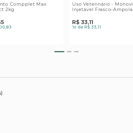
nto Compplet Max
Uso Veterinário - Monov
ct 2kg
Injetável Frasco-Ampol
65
R$
33
,
11
00,83
1
x de
R$ 33,11
s)