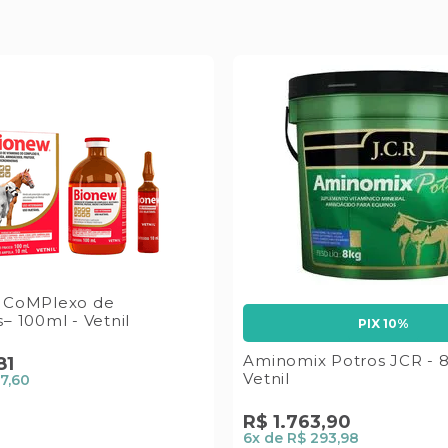
- CoMPlexo de
– 100ml - Vetnil
PIX 10%
Aminomix Potros JCR - 
81
Vetnil
7,60
R$
1
.
763
,
90
6
x de
R$ 293,98