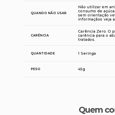
Não utilizar em an
consumo de açúcar
QUANDO NÃO USAR
sem orientação vet
informaçãos veja 
Carência Zero. O 
carência para o ab
CARÊNCIA
tratados.
1 Seringa
QUANTIDADE
45g
PESO
Quem co