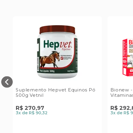
o
Suplemento Hepvet Equinos Pó
Bionew 
500g Vetnil
Vitaminas
R$
270
,
97
R$
292
,
3
x de
R$ 90,32
3
x de
R$ 9