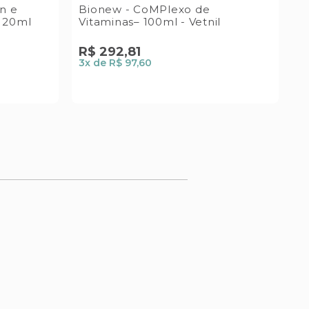
in e
Bionew - CoMPlexo de
B
a 20ml
Vitaminas– 100ml - Vetnil
M
R$
292
,
81
R
3
x de
R$ 97,60
1
x