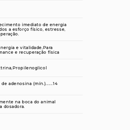
necimento imediato de energia
os a esforço físico, estresse,
uperação.
ergia e vitalidade,Para
mance e recuperação física
trina,Propilenoglicol
de adenosina (mín.).......14
amente na boca do animal
ga dosadora.