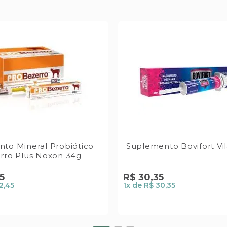
to Mineral Probiótico
Suplemento Bovifort Vi
rro Plus Noxon 34g
5
R$
30
,
35
2,45
1
x de
R$ 30,35