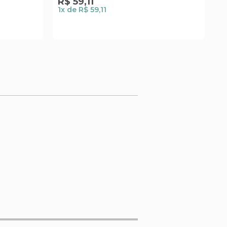
R$
59
,
11
R
1
x de
R$ 59,11
2