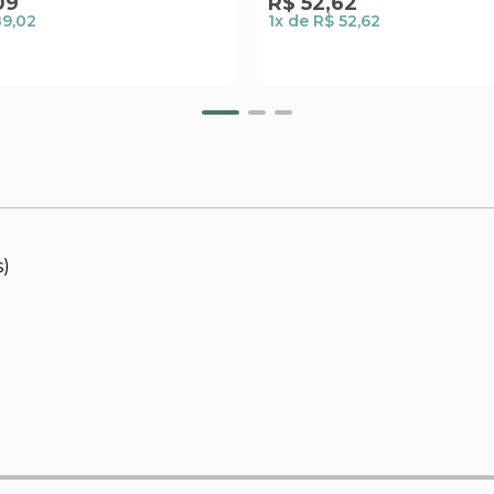
09
R$
52
,
62
89,02
1
x de
R$ 52,62
s)