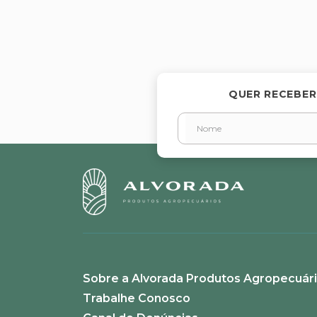
Avalie o produto de 1 a 5 estr
★
★
★
★
★
Seu nome
QUER RECEBER
Endereço de email
Escreva uma avaliação
Sobre a Alvorada Produtos Agropecuár
ENVIAR AVALIAÇÃO
Trabalhe Conosco