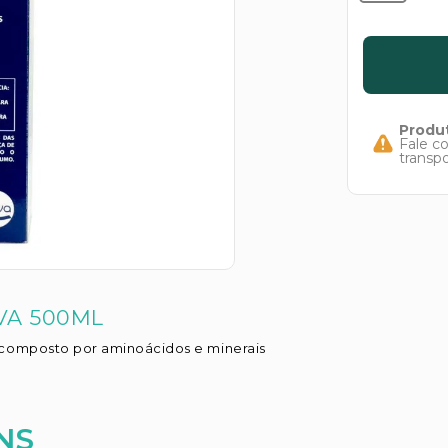
Produt
Fale c
transp
VA 500ML
 composto por aminoácidos e minerais
NS