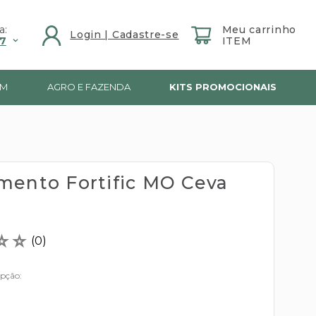
a:
7
IM
AGRO E FAZENDA
KITS PROMOCIONAIS
mento Fortific MO Ceva
l
☆
☆
(
0
)
opção