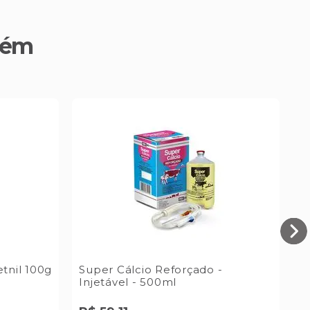
bém
tnil 100g
Super Cálcio Reforçado -
A
Injetável - 500ml
2