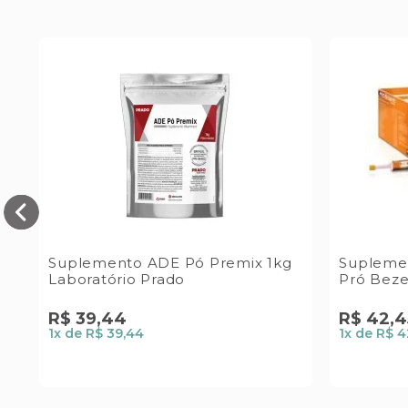
Suplemento ADE Pó Premix 1kg
Suplemen
Laboratório Prado
Pró Beze
R$
39
,
44
R$
42
,
4
1
x de
R$ 39,44
1
x de
R$ 4