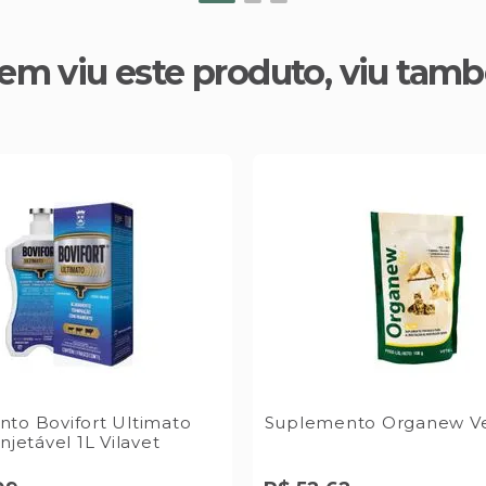
em viu este produto, viu tam
to Bovifort Ultimato
Suplemento Organew Ve
njetável 1L Vilavet