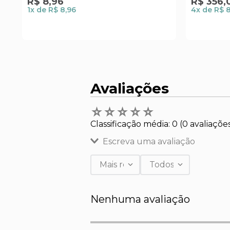
R$
8
,
96
R$
356
,
1
x de
R$ 8,96
4
x de
R$ 
Avaliações
☆
☆
☆
☆
☆
Classificação média: 0
(0 avaliaçõe
Escreva uma avaliação
Mais recentes
Todos
Adicionar avaliação
Nenhuma avaliação
Título