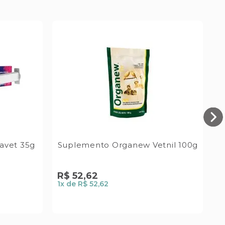
lavet 35g
Suplemento Organew Vetnil 100g
R$
52
,
62
R
1
x de
R$ 52,62
1
x