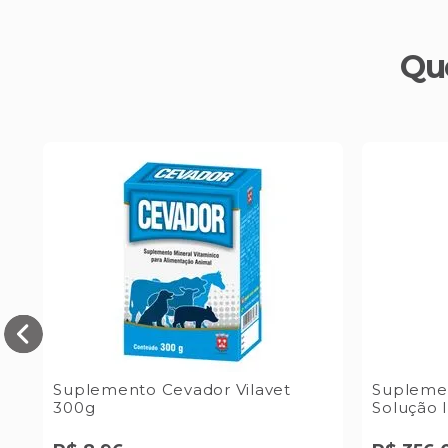
Qu
l
Suplemento Cevador Vilavet
Suplemen
300g
Solução I