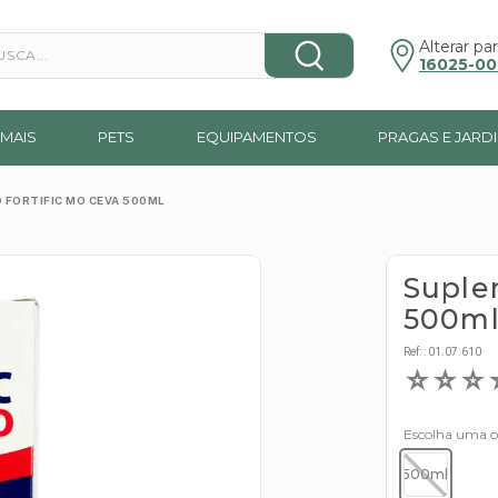
a...
Alterar par
16025-00
MAIS
PETS
EQUIPAMENTOS
PRAGAS E JARD
FORTIFIC MO CEVA 500ML
Suple
500m
Ref:
:
01.07.610
☆
☆
☆
Escolha uma 
500ml