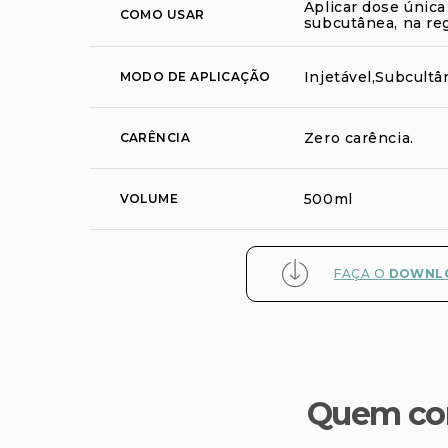
Aplicar dose única
COMO USAR
subcutânea, na re
Injetável,Subcultâ
MODO DE APLICAÇÃO
Zero carência.
CARÊNCIA
500ml
VOLUME
FAÇA O
DOWNLO
Quem co