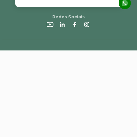
Redes Sociais
A Alvorada
Trabalhe Conosco
Canal de Denúncias
Perguntas Frequentes
Política de Frete e Campanhas
LGPD
Pagamento