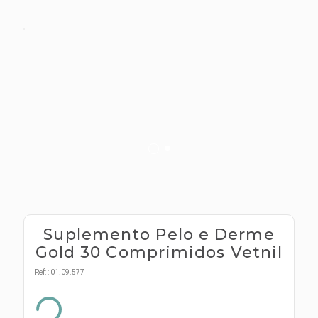
s E IATF
ivadores
 Hepático
stacionários
agnósticos
ras
etrolíticos
res
Medicamentos
s E Motopodas
s
dores
as
es E Aspiradores
s
Suplemento Pelo e Derme
Gold 30 Comprimidos Vetnil
Ref:
:
01.09.577