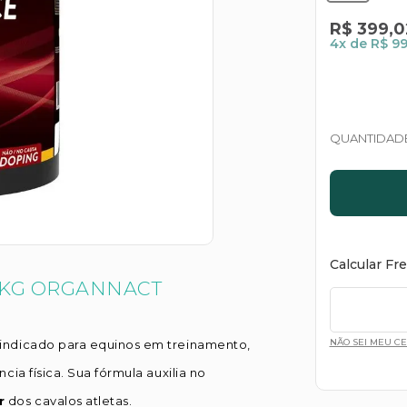
R$
399
,
0
4
x de
R$ 99
QUANTIDAD
Calcular Fr
1KG ORGANNACT
NÃO SEI MEU C
 indicado para equinos em treinamento,
ia física. Sua fórmula auxilia no
r
dos cavalos atletas.