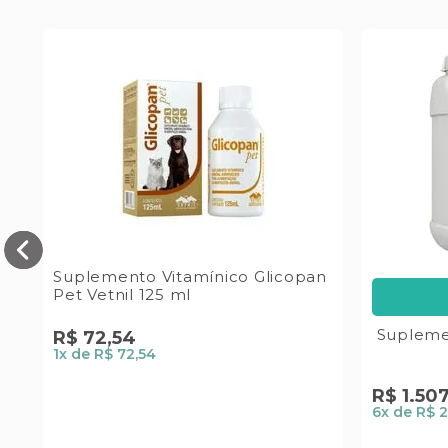
Suplemento Vitamínico Glicopan
Pet Vetnil 125 ml
Supleme
R$
72
,
54
1
x de
R$ 72,54
R$
1
.
50
6
x de
R$ 2