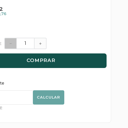
2
,76
－
＋
E
COMPRAR
ete
CALCULAR
EP