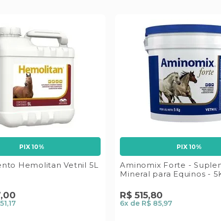
PIX 10%
PIX 10%
nto Hemolitan Vetnil 5L
Aminomix Forte - Supl
Mineral para Equinos - 5
7
,
00
R$
515
,
80
51,17
6
x de
R$ 85,97