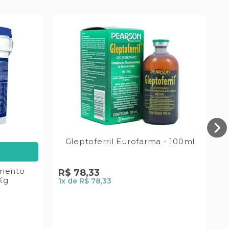
Gleptoferril Eurofarma - 100ml
S
V
emento
R$
78
,
33
Kg
1
x de
R$ 78,33