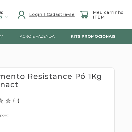
a:
7
IM
AGRO E FAZENDA
KITS PROMOCIONAIS
mento Resistance Pó 1Kg
nact
☆
☆
(
0
)
opção