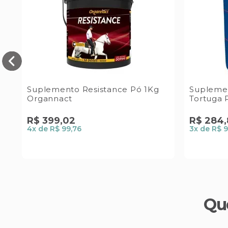
l
Suplemento Resistance Pó 1Kg
Supleme
Organnact
Tortuga 
R$
399
,
02
R$
284
,
4
x de
R$ 99,76
3
x de
R$ 9
Qu