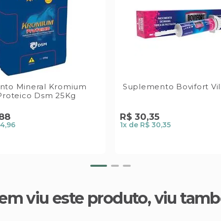
nto Mineral Kromium
Suplemento Bovifort Vi
Proteico Dsm 25Kg
88
R$
30
,
35
4,96
1
x de
R$ 30,35
em viu este produto, viu tam