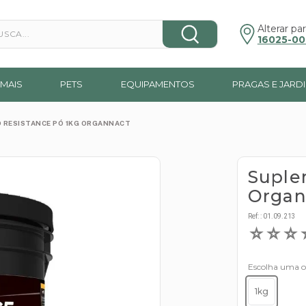
a...
Alterar par
16025-00
MAIS
PETS
EQUIPAMENTOS
PRAGAS E JARD
 RESISTANCE PÓ 1KG ORGANNACT
Suple
Organ
Ref:
:
01.09.213
☆
☆
☆
Escolha uma 
1kg