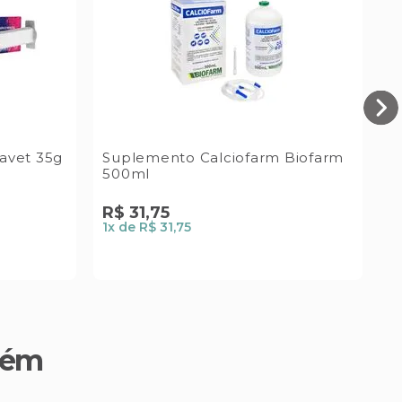
lavet 35g
Suplemento Calciofarm Biofarm
O
500ml
3
R$
31
,
75
R
1
x de
R$ 31,75
1
x
bém