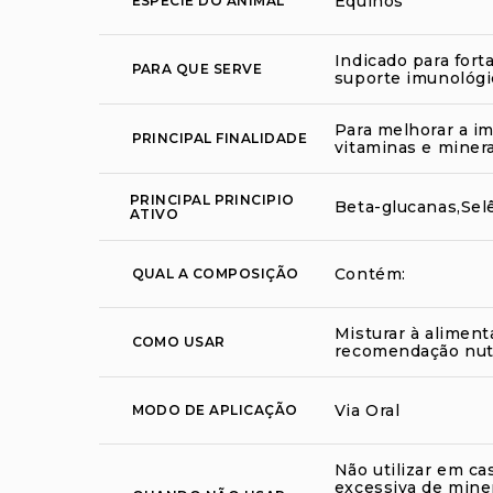
Equinos
ESPÉCIE DO ANIMAL
Indicado para fort
PARA QUE SERVE
suporte imunológi
Para melhorar a i
PRINCIPAL FINALIDADE
vitaminas e miner
PRINCIPAL PRINCIPIO
Beta-glucanas,Sel
ATIVO
Contém:
QUAL A COMPOSIÇÃO
Misturar à aliment
COMO USAR
recomendação nutr
Via Oral
MODO DE APLICAÇÃO
Não utilizar em c
excessiva de miner