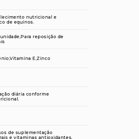
alecimento nutricional e
co de equinos.
munidade,Para reposição de
ais
ênio,Vitamina E,Zinco
ação diária conforme
icional.
asos de suplementação
ais e vitaminas antioxidantes.