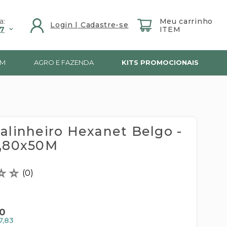
a:
7
IM
AGRO E FAZENDA
KITS PROMOCIONAIS
Galinheiro Hexanet Belgo -
1,80x50M
☆
☆
(
0
)
0
7,83