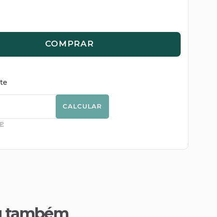
COMPRAR
ete
CALCULAR
EP
u também