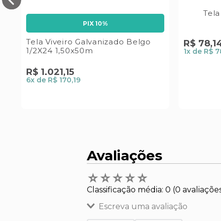
-
Tel
PIX 10%
Tela Viveiro Galvanizado Belgo
R$
78
,
1
1/2X24 1,50x50m
1
x de
R$ 7
R$
1
.
021
,
15
6
x de
R$ 170,19
Avaliações
☆
☆
☆
☆
☆
Classificação média: 0
(0 avaliaçõe
Escreva uma avaliação