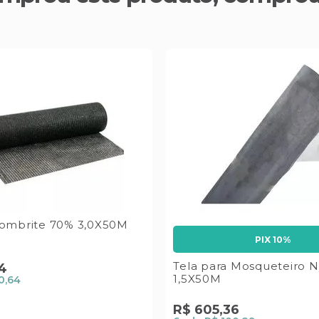
Sombrite 70% 3,0X50M
PIX 10%
Tela para Mosqueteiro N
4
1,5X50M
0,64
R$
605
,
36