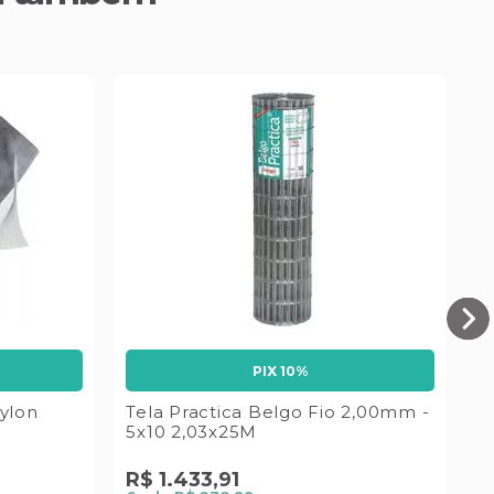
PIX 10%
ylon
Tela Practica Belgo Fio 2,00mm -
T
5x10 2,03x25M
5
R$
1
.
433
,
91
R