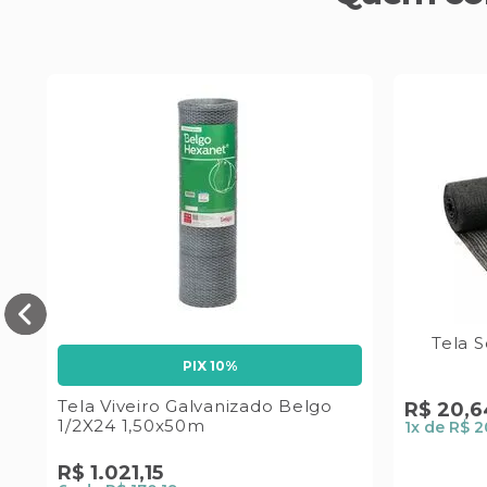
 -
Tela 
PIX 10%
Tela Viveiro Galvanizado Belgo
R$
20
,
6
1/2X24 1,50x50m
1
x de
R$ 2
R$
1
.
021
,
15