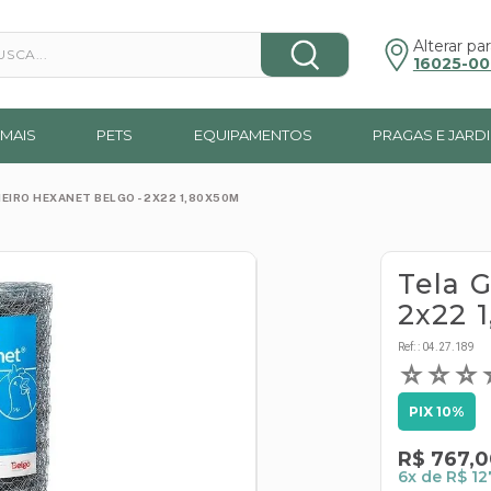
a...
Alterar par
16025-00
MAIS
PETS
EQUIPAMENTOS
PRAGAS E JARD
EIRO HEXANET BELGO - 2X22 1,80X50M
Tela 
2x22 
Ref:
:
04.27.189
☆
☆
☆
PIX 10%
R$
767
,
0
6
x de
R$ 12