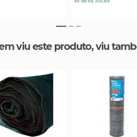
6
x de
R$ 100,89
em viu este produto, viu tam