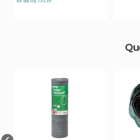
6
x de
R$ 170,19
Qu