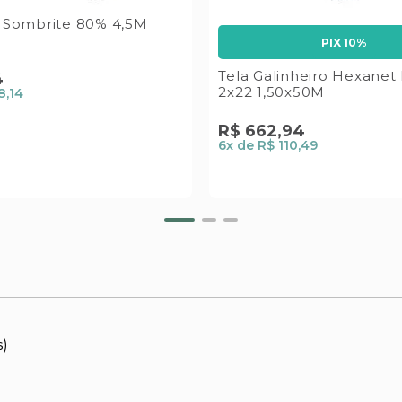
a Sombrite 80% 4,5M
PIX 10%
Tela Galinheiro Hexanet 
4
2x22 1,50x50M
8,14
R$
662
,
94
6
x de
R$ 110,49
s)