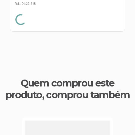
s E IATF
ivadores
Ref:
:
04.27.218
 Hepático
stacionários
agnósticos
ras
etrolíticos
res
Medicamentos
s E Motopodas
s
dores
as
es E Aspiradores
s
Quem comprou este
produto, comprou também