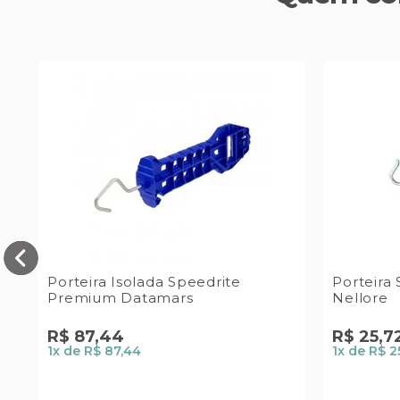
Porteira Isolada Speedrite
Porteira
Premium Datamars
Nellore
R$
87
,
44
R$
25
,
7
1
x de
R$ 87,44
1
x de
R$ 2