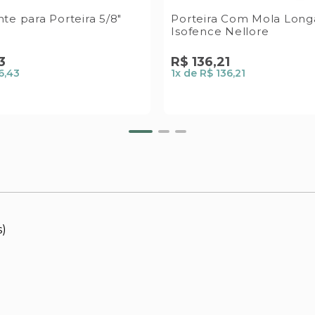
te para Porteira 5/8"
Porteira Com Mola Long
Isofence Nellore
3
R$
136
,
21
6,43
1
x de
R$ 136,21
s)