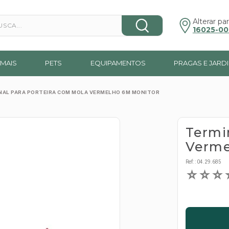
a...
Alterar par
16025-00
MAIS
PETS
EQUIPAMENTOS
PRAGAS E JARD
NAL PARA PORTEIRA COM MOLA VERMELHO 6M MONITOR
Termi
Verme
Ref:
:
04.29.685
☆
☆
☆