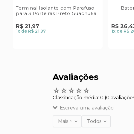
Terminal Isolante com Parafuso
Baten
para 3 Porteiras Preto Guachuka
R$
21
,
97
R$
26
,
4
1
x de
R$ 21,97
1
x de
R$ 2
Avaliações
☆
☆
☆
☆
☆
Classificação média: 0
(0 avaliaçõe
Escreva uma avaliação
Mais recentes
Todos
Adicionar avaliação