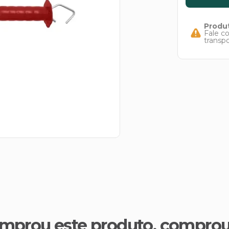
Produt
Fale c
transp
mprou este produto, compro