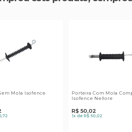
 Sem Mola Isofence
Porteira Com Mola Com
Isofence Nellore
2
R$
50
,
02
5,72
1
x de
R$ 50,02