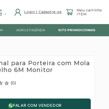
a:
7
IM
AGRO E FAZENDA
KITS PROMOCIONAIS
nal para Porteira com Mola
lho 6M Monitor
☆
☆
(
0
)
FALAR COM VENDEDOR