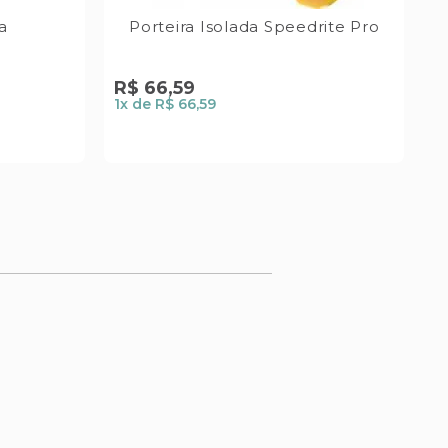
a
Porteira Isolada Speedrite Pro
T
P
R$
66
,
59
1
x de
R$ 66,59