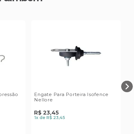
pressão
Engate Para Porteira Isofence
P
Nellore
Z
R$
23
,
45
R
1
x de
R$ 23,45
1
x