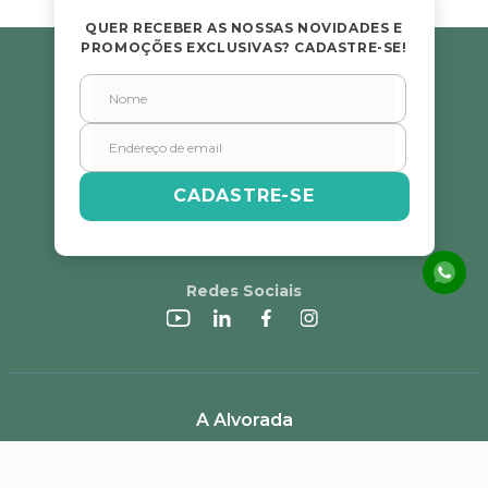
★
★
★
★
★
QUER RECEBER AS NOSSAS NOVIDADES E
PROMOÇÕES EXCLUSIVAS? CADASTRE-SE!
Seu nome
Endereço de email
CADASTRE-SE
Escreva uma avaliação
Redes Sociais
ENVIAR AVALIAÇÃO
A Alvorada
Trabalhe Conosco
Canal de Denúncias