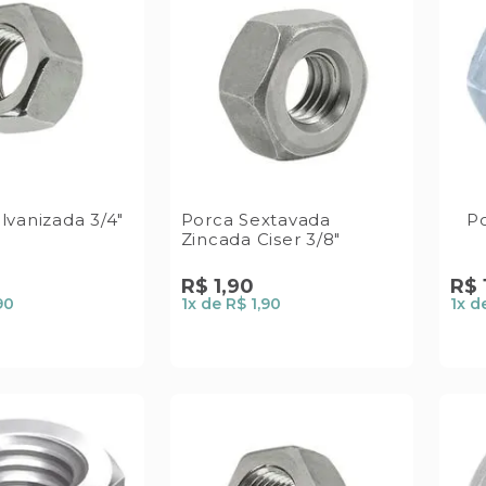
lvanizada 3/4"
Porca Sextavada
Po
Zincada Ciser 3/8"
R$
1
,
90
R$
90
1
x de
R$ 1,90
1
x d