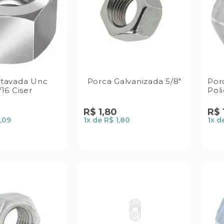
xtavada Unc
Porca Galvanizada 5/8"
Por
16 Ciser
Pol
R$
1
,
80
R$
,09
1
x de
R$ 1,80
1
x d