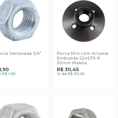
rca Sextavada 3/4"
Porca M14 com Arruela
Embutida 224579-9
50mm Makita
1
,
90
R$
30
,
45
e
R$ 1,90
1
x de
R$ 30,45