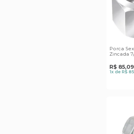
Porca Se
Zincada 7/
R$
85
,
09
1
x de
R$ 85