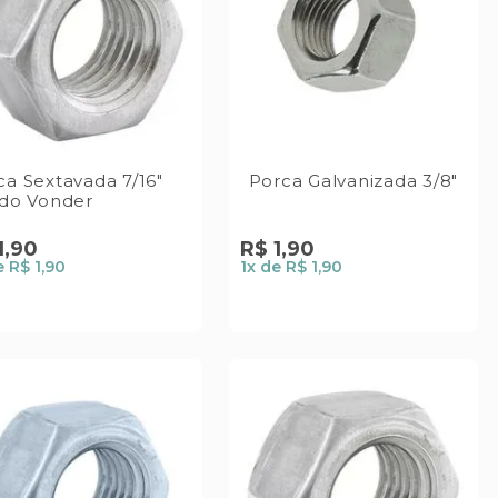
ca Sextavada 7/16"
Porca Galvanizada 3/8"
ido Vonder
1
,
90
R$
1
,
90
e
R$ 1,90
1
x de
R$ 1,90