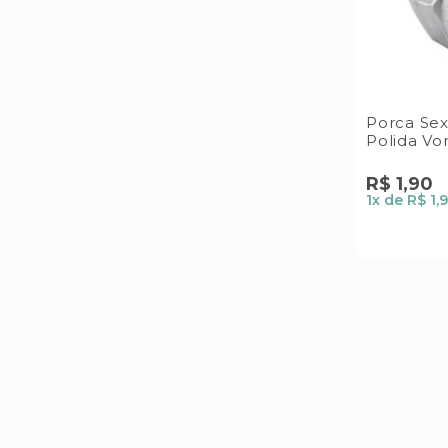
Porca Sex
Polida Vo
R$
1
,
90
1
x de
R$ 1,