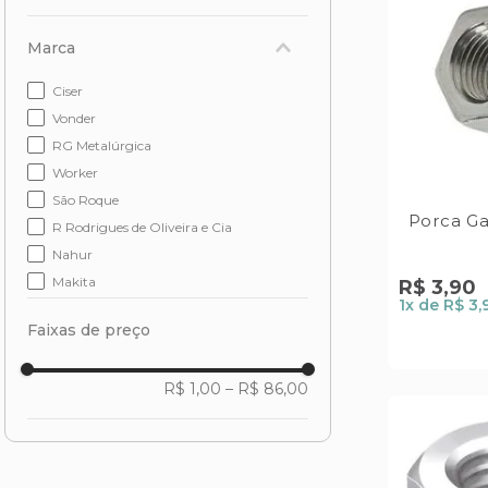
Marca
Ciser
Vonder
RG Metalúrgica
Worker
São Roque
Porca Ga
R Rodrigues de Oliveira e Cia
Nahur
Makita
R$
3
,
90
1
x de
R$ 3,
Jacto
Faixas de preço
R$ 1,00
–
R$ 86,00