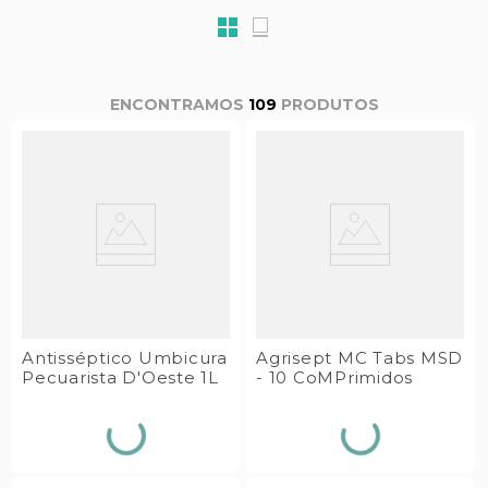
s E IATF
ivadores
 Hepático
stacionários
agnósticos
ras
etrolíticos
109
PRODUTOS
res
Medicamentos
s E Motopodas
s
dores
as
es E Aspiradores
s
Antisséptico Umbicura
Agrisept MC Tabs MSD
Pecuarista D'Oeste 1L
- 10 CoMPrimidos