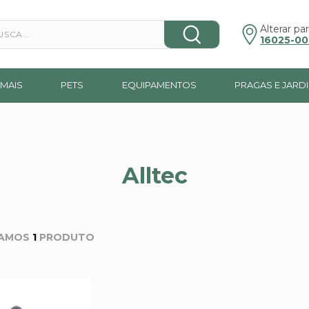
a...
Alterar par
16025-00
MAIS
PETS
EQUIPAMENTOS
PRAGAS E JARD
Alltec
1
PRODUTO