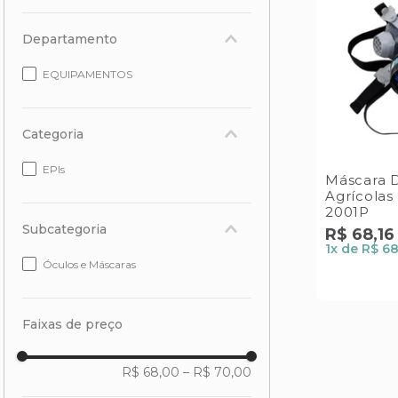
Departamento
EQUIPAMENTOS
Categoria
EPIs
Máscara D
Agrícolas
2001P
Subcategoria
R$
68
,
16
1
x de
R$ 68
Óculos e Máscaras
Faixas de preço
R$ 68,00
–
R$ 70,00