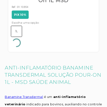
On 1L MSD
s E IATF
ivadores
 Hepático
Ref:
:
01.10.854
stacionários
PIX 10%
agnósticos
ras
etrolíticos
Escolha uma opção
res
Medicamentos
1L
s E Motopodas
s
dores
as
es E Aspiradores
s
ANTI-INFLAMATÓRIO BANAMINE
TRANSDERMAL SOLUÇÃO POUR-ON
1L - MSD SAÚDE ANIMAL
Banamine Transdermal
é um
anti-inflamatório
veterinário
indicado para bovinos, auxiliando no controle