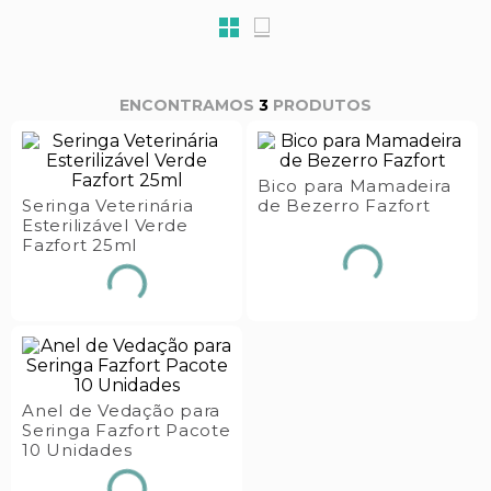
s E IATF
ivadores
 Hepático
stacionários
agnósticos
ras
etrolíticos
3
PRODUTOS
res
Medicamentos
s E Motopodas
s
dores
Bico para Mamadeira
Seringa Veterinária
de Bezerro Fazfort
as
Esterilizável Verde
Fazfort 25ml
es E Aspiradores
s
Anel de Vedação para
Seringa Fazfort Pacote
10 Unidades