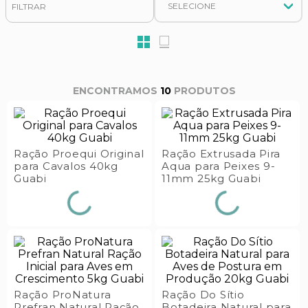
s E IATF
FILTRAR
ivadores
 Hepático
stacionários
agnósticos
ras
etrolíticos
res
Medicamentos
10
PRODUTOS
s E Motopodas
s
dores
as
Ração Proequi Original
Ração Extrusada Pira
es E Aspiradores
para Cavalos 40kg
Aqua para Peixes 9-
Guabi
11mm 25kg Guabi
s
Ração ProNatura
Ração Do Sítio
Prefran Natural Ração
Botadeira Natural para