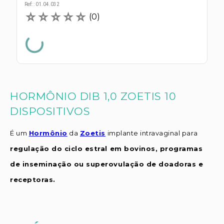
s E IATF
Ref:
:
01.04.032
ivadores
☆
☆
☆
☆
☆
 Hepático
(
0
)
stacionários
agnósticos
ras
etrolíticos
res
Medicamentos
s E Motopodas
s
dores
HORMÔNIO DIB 1,0 ZOETIS 10
as
DISPOSITIVOS
es E Aspiradores
s
É um
Hormônio
da
Zoetis
implante intravaginal para
regulação do ciclo estral em bovinos, programas
de inseminação ou superovulação de doadoras e
receptoras.