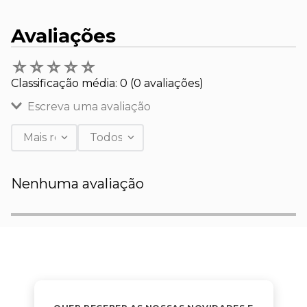
Avaliações
☆
☆
☆
☆
☆
Classificação média: 0
(0 avaliações)
Escreva uma avaliação
Mais recentes
Todos
Adicionar avaliação
Nenhuma avaliação
Título
Avalie o produto de 1 a 5 estrelas
★
★
★
★
★
Seu nome