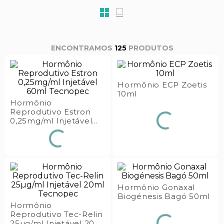
s E IATF
ivadores
 Hepático
stacionários
agnósticos
ras
etrolíticos
125
PRODUTOS
res
Medicamentos
s E Motopodas
s
dores
Hormônio ECP Zoetis
10ml
as
Hormônio
Reprodutivo Estron
es E Aspiradores
0,25mg/ml Injetável
60ml Tecnopec
s
Hormônio Gonaxal
Biogénesis Bagó 50ml
Hormônio
Reprodutivo Tec-Relin
25µg/ml Injetável 20ml