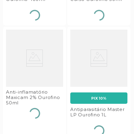
Anti-inflamatório
Maxicam 2% Ourofino
PIX 10%
50ml
Antiparasitário Master
LP Ourofino 1L