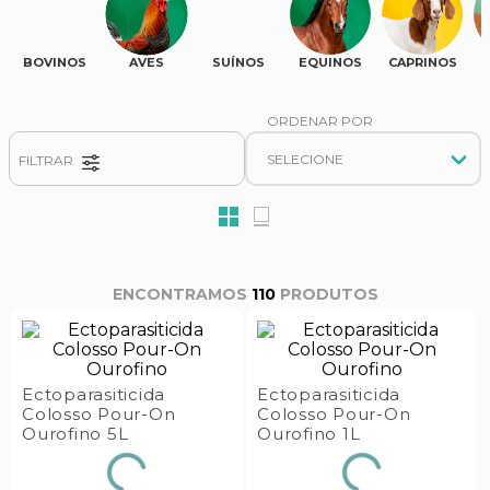
s E IATF
ivadores
 Hepático
stacionários
BOVINOS
AVES
SUÍNOS
EQUINOS
CAPRINOS
agnósticos
ras
etrolíticos
res
Medicamentos
s E Motopodas
FILTRAR
s
dores
as
es E Aspiradores
s
110
PRODUTOS
Ectoparasiticida
Ectoparasiticida
Colosso Pour-On
Colosso Pour-On
Ourofino 5L
Ourofino 1L