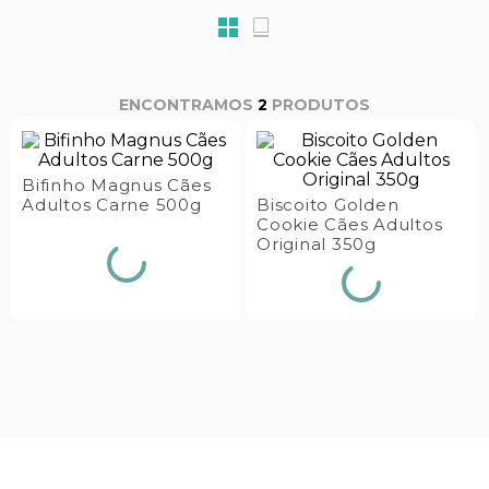
s E IATF
ivadores
 Hepático
stacionários
agnósticos
ras
etrolíticos
2
PRODUTOS
res
Medicamentos
s E Motopodas
s
dores
Bifinho Magnus Cães
Adultos Carne 500g
Biscoito Golden
as
Cookie Cães Adultos
Original 350g
es E Aspiradores
s