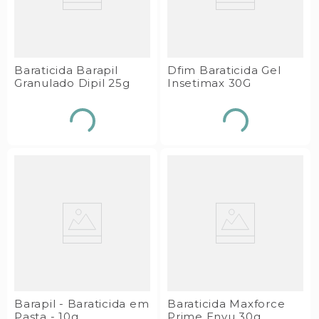
Baraticida Barapil
Dfim Baraticida Gel
Granulado Dipil 25g
Insetimax 30G
Barapil - Baraticida em
Baraticida Maxforce
Pasta - 10g
Prime Envu 30g