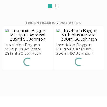
s E IATF
ivadores
 Hepático
stacionários
agnósticos
ras
etrolíticos
2
PRODUTOS
res
Medicamentos
s E Motopodas
s
dores
Inseticida Baygon
Inseticida Baygon
as
Multiplus Aerossol
Multiplus Aerossol
285ml SC Johnson
300ml SC Johnson
es E Aspiradores
s