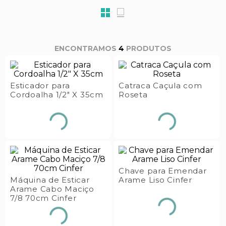
s E IATF
ivadores
 Hepático
stacionários
agnósticos
ras
etrolíticos
4
PRODUTOS
res
Medicamentos
s E Motopodas
s
dores
Esticador para
Catraca Caçula com
Cordoalha 1/2" X 35cm
Roseta
as
es E Aspiradores
s
Chave para Emendar
Máquina de Esticar
Arame Liso Cinfer
Arame Cabo Maciço
7/8 70cm Cinfer