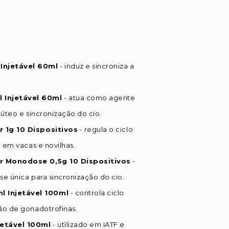
Injetável 60ml
- induz e sincroniza a
 Injetável 60ml
- atua como agente
úteo e sincronização do cio.
r 1g 10 Dispositivos
- regula o ciclo
 em vacas e novilhas.
er Monodose 0,5g 10 Dispositivos
-
e única para sincronização do cio.
 Injetável 100ml
- controla ciclo
ão de gonadotrofinas.
etável 100ml
- utilizado em IATF e