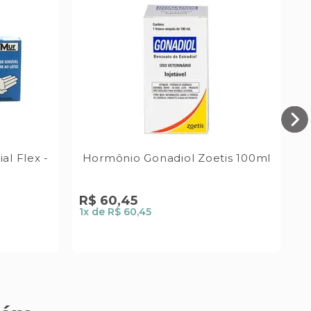
al Flex -
Hormônio Gonadiol Zoetis 100ml
S
c
R$
60
,
45
R
1
x de
R$ 60,45
2