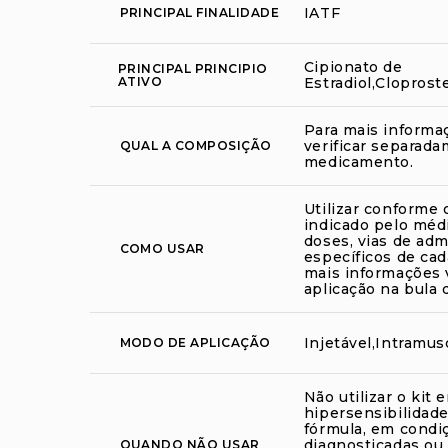
IATF
PRINCIPAL FINALIDADE
Cipionato de
PRINCIPAL PRINCIPIO
ATIVO
Estradiol,Cloprost
Para mais informa
verificar separada
QUAL A COMPOSIÇÃO
medicamento.
Utilizar conforme 
indicado pelo médi
doses, vias de adm
COMO USAR
específicos de ca
mais informações 
aplicação na bula
Injetável,Intramus
MODO DE APLICAÇÃO
Não utilizar o kit
hipersensibilidad
fórmula, em condi
diagnosticadas ou
QUANDO NÃO USAR