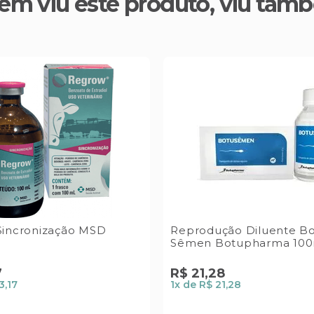
em viu este produto, viu tam
Sincronização MSD
Reprodução Diluente B
Sêmen Botupharma 100
7
R$
21
,
28
3,17
1
x de
R$ 21,28