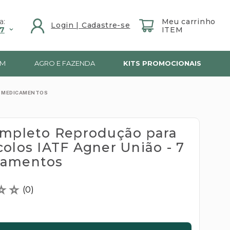
a:
7
IM
AGRO E FAZENDA
KITS PROMOCIONAIS
7 MEDICAMENTOS
ompleto Reprodução para
colos IATF Agner União - 7
camentos
☆
☆
(
0
)