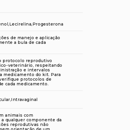
enol,Lecirelina,Progesterona
ções de manejo e aplicação
mente a bula de cada
o protocolo reprodutivo
co-veterinário, respeitando
inistração e intervalos
da medicamento do kit. Para
verifique protocolos de
 de cada medicamento.
cular,Intravaginal
 em animais com
e a qualquer componente da
ções reprodutivas não
 sem orientação de um