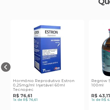
Qu
F
Hormônio Reprodutivo Estron
Regrow 
1
0,25mg/ml Injetável 60ml
100ml
Tecnopec
R$
76
,
61
R$
43
,
1
1
x de
R$ 76,61
1
x de
R$ 4