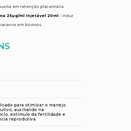
auxilia em retenção placentária.
na 25µg/ml Injetável 20ml
- induz
ovarianos em bovinos.
NS
dicado para otimizar o manejo
tivo, auxiliando na
clo, estímulo da fertilidade e
cia reprodutiva.