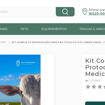
a...
Alterar par
16025-00
MAIS
PETS
EQUIPAMENTOS
PRAGAS E JARD
 IATF
KIT COMPLETO REPRODUÇÃO PARA PROTOCOLOS IATF AGNER UNIÃO - 
Kit C
Proto
Medi
Ref:
:
1111332
☆
☆
☆