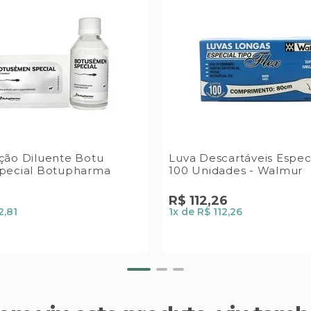
ão Diluente Botu
Luva Descartáveis Especi
pecial Botupharma
100 Unidades - Walmur
1
R$
112
,
26
2,81
1
x de
R$ 112,26