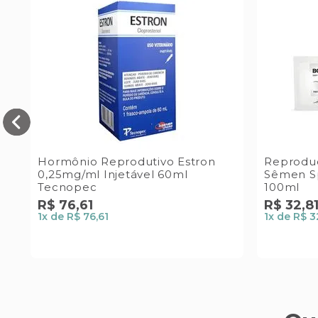
Hormônio Reprodutivo Estron
Reproduç
0,25mg/ml Injetável 60ml
Sêmen S
Tecnopec
100ml
R$
76
,
61
R$
32
,
8
1
x de
R$ 76,61
1
x de
R$ 3