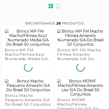
s E IATF
ivadores
 Hepático
stacionários
agnósticos
ras
etrolíticos
26
PRODUTOS
res
Medicamentos
s E Motopodas
s
dores
as
Brinco MP FM
Brinco MP FM Macho
Macho/Fêmea Azul
Fêmea Amarelo
es E Aspiradores
Numerado Média SIA
Numerado SIA Do
Do Brasil 50 conjuntos.
Brasil 50 Conjuntos
s
Brinco Macho
Pequeno Amarelo SIA
Brinco MP/MF
Do Brasil 50 Conjuntos
Macho/Fêmea
Amarelo Liso SIA Do