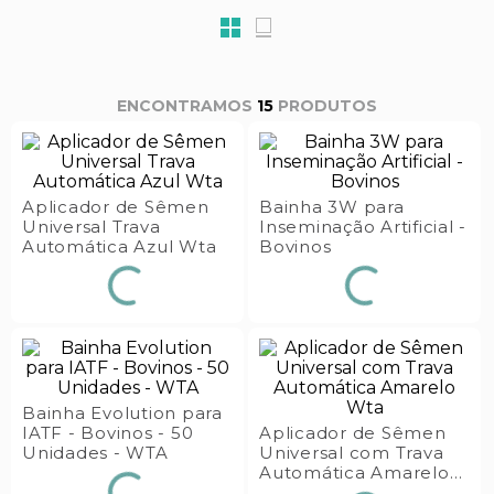
s E IATF
ivadores
 Hepático
stacionários
agnósticos
ras
etrolíticos
15
PRODUTOS
res
Medicamentos
s E Motopodas
s
dores
Aplicador de Sêmen
Bainha 3W para
as
Universal Trava
Inseminação Artificial -
Automática Azul Wta
Bovinos
es E Aspiradores
s
Bainha Evolution para
IATF - Bovinos - 50
Aplicador de Sêmen
Unidades - WTA
Universal com Trava
Automática Amarelo
Wta