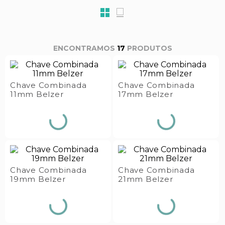
s E IATF
ivadores
 Hepático
stacionários
agnósticos
ras
etrolíticos
17
PRODUTOS
res
Medicamentos
s E Motopodas
s
dores
Chave Combinada
Chave Combinada
11mm Belzer
17mm Belzer
as
es E Aspiradores
s
Chave Combinada
Chave Combinada
19mm Belzer
21mm Belzer